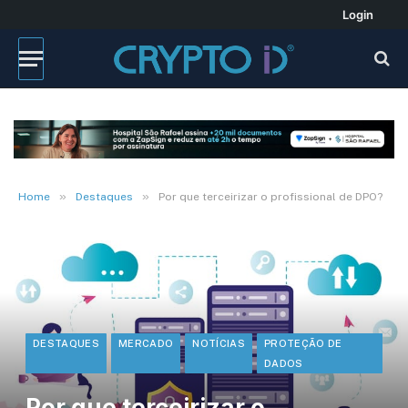
Login
»
»
Home
Destaques
Por que terceirizar o profissional de DPO?
DESTAQUES
MERCADO
NOTÍCIAS
PROTEÇÃO DE
DADOS
Por que terceirizar o