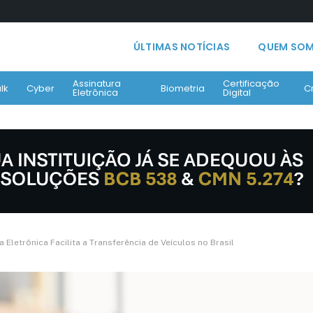
ÚLTIMAS NOTÍCIAS
QUEM SO
Assinatura
Certificação
lk
Cyber
Biometria
C
Eletrônica
Digital
Eletrônica Facilita a Transferência de Veículos no Brasil