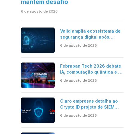
mantém desafio
6 de agosto de 2026
Valid amplia ecossistema de
segurança digital após
aquisições da HST e Diazero
6 de agosto de 2026
Febraban Tech 2026 debate
IA, computação quântica e os
novos desafios da tecnologia
6 de agosto de 2026
bancária
Claro empresas detalha ao
Crypto ID projeto de SIEM
com Microsoft Sentinel, IA e
6 de agosto de 2026
resposta automatizada