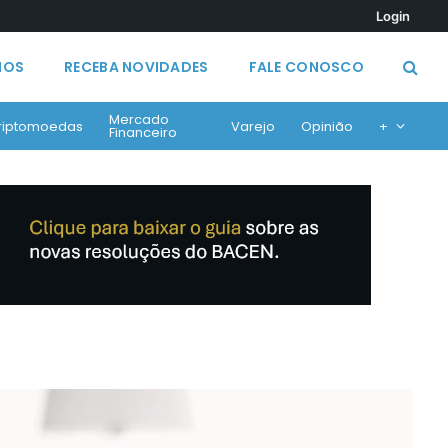
Login
MOS
RECEBA NOVIDADES
FALE CONOSCO
Mercado
riptomoedas
Varejo
Opinião
+
Financeiro