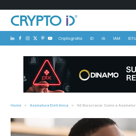
Criptografia
ID
IA
IAM
IDTa
LinkedIn
Facebook
Instagram
X
Pinterest
YouTube
(Twitter)
»
»
Home
Assinatura Eletrônica
Xô Burocracia: Como a Assinatura 