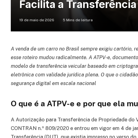
Facilita a Transferência
19 de maio de 2026
5 Mins de leitura
A venda de um carro no Brasil sempre exigiu cartório, 
esse roteiro mudou radicalmente. A ATPV-e, documento 
modelo de transferência veicular baseado em criptograf
eletrônica com validade jurídica plena. O que o cidadão
segurança digital em escala nacional
O que é a ATPV-e e por que ela m
A Autorização para Transferência de Propriedade do Ve
CONTRAN n.º 809/2020 e entrou em vigor em 4 de jane
Transferência (DUT), que existia impresso no verso d