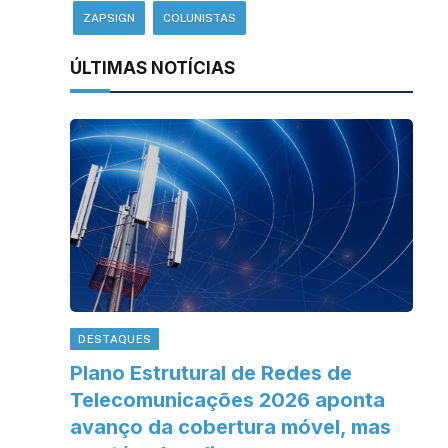
ZAPSIGN
COLUNISTAS
ÚLTIMAS NOTÍCIAS
DESTAQUES
Plano Estrutural de Redes de
Telecomunicações 2026 aponta
avanço da cobertura móvel, mas