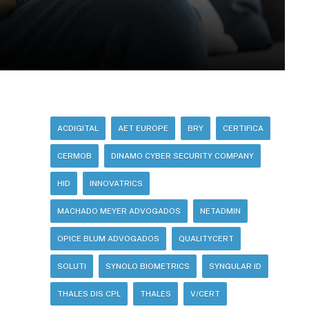
ACDIGITAL
AET EUROPE
BRY
CERTIFICA
CERMOB
DINAMO CYBER SECURITY COMPANY
HID
INNOVATRICS
MACHADO MEYER ADVOGADOS
NETADMIN
OPICE BLUM ADVOGADOS
QUALITYCERT
SOLUTI
SYNOLO BIOMETRICS
SYNGULAR ID
THALES DIS CPL
THALES
V/CERT