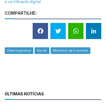
e certificação digital
COMPARTILHE:
Facebook
Twitter
What
L
Cibersegurança
Gov.Br
Ministério da Economia
ÚLTIMAS NOTÍCIAS