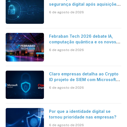
segurança digital após aquisições
da HST e Diazero
6 de agosto de 2026
Febraban Tech 2026 debate IA,
computação quântica e os novos
desafios da tecnologia bancária
6 de agosto de 2026
Claro empresas detalha ao Crypto
ID projeto de SIEM com Microsoft
Sentinel, IA e resposta
6 de agosto de 2026
automatizada
Por que a identidade digital se
tornou prioridade nas empresas?
6 de agosto de 2026