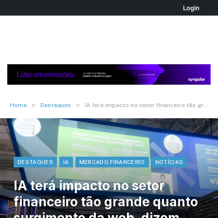
Login
»
»
Home
Destaques
IA terá impacto no setor financeiro tão grande quanto surgimento da web, dizem especialistas
DESTAQUES
IA
MERCADO FINANCEIRO
NOTÍCIAS
IA terá impacto no setor
financeiro tão grande quanto
surgimento da web, dizem