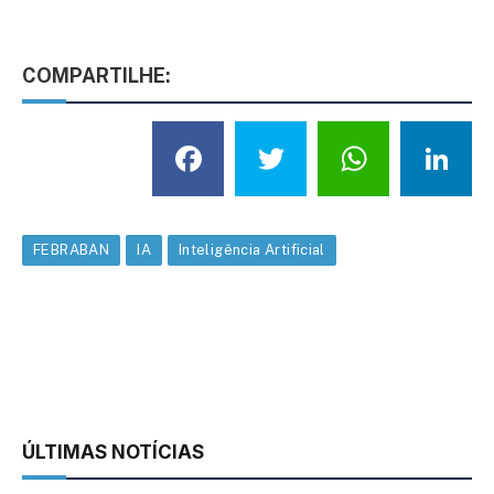
COMPARTILHE:
Facebook
Twitter
What
L
FEBRABAN
IA
Inteligência Artificial
ÚLTIMAS NOTÍCIAS