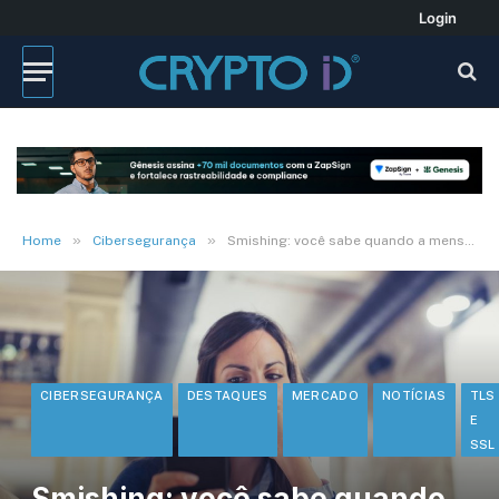
Login
»
»
Home
Cibersegurança
Smishing: você sabe quando a mensagem é do banco?
CIBERSEGURANÇA
DESTAQUES
MERCADO
NOTÍCIAS
TLS
E
SSL
Smishing: você sabe quando