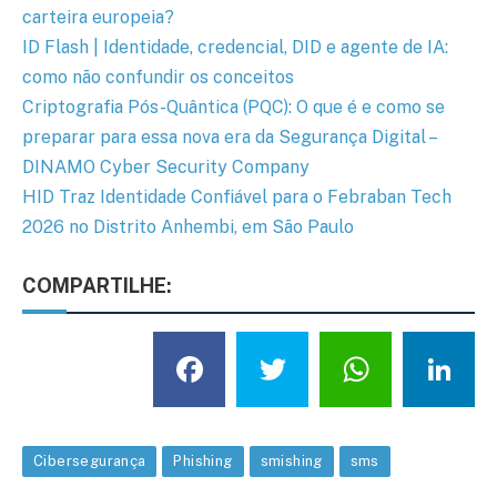
carteira europeia?
ID Flash | Identidade, credencial, DID e agente de IA:
como não confundir os conceitos
Criptografia Pós-Quântica (PQC): O que é e como se
preparar para essa nova era da Segurança Digital –
DINAMO Cyber Security Company
HID Traz Identidade Confiável para o Febraban Tech
2026 no Distrito Anhembi, em São Paulo
COMPARTILHE:
Facebook
Twitter
What
L
Cibersegurança
Phishing
smishing
sms