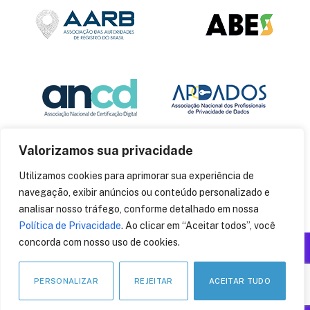
Valorizamos sua privacidade
Utilizamos cookies para aprimorar sua experiência de
navegação, exibir anúncios ou conteúdo personalizado e
analisar nosso tráfego, conforme detalhado em nossa
Política de Privacidade
. Ao clicar em “Aceitar todos”, você
concorda com nosso uso de cookies.
Produzido por: Insania
© 2014
CryptoID
. Todos os direitos reservados.
PERSONALIZAR
REJEITAR
ACEITAR TUDO
LinkedIn
Facebook
Instagram
X
Pinteres
YouT