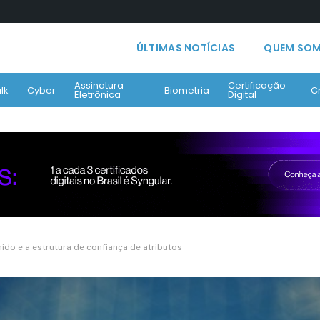
ÚLTIMAS NOTÍCIAS
QUEM SO
Assinatura
Certificação
lk
Cyber
Biometria
C
Eletrônica
Digital
nido e a estrutura de confiança de atributos