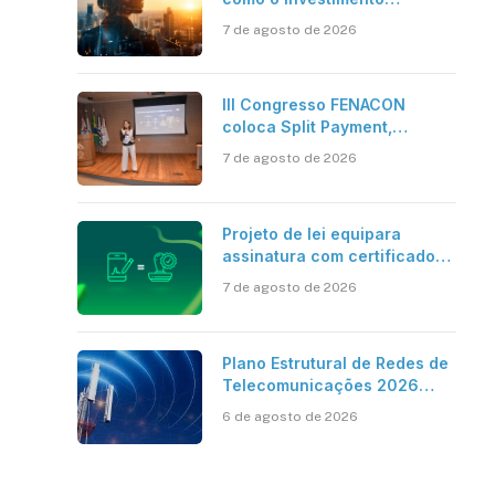
bilionário em pesquisa
7 de agosto de 2026
científica revela a
verdadeira era da
inteligência artificial
III Congresso FENACON
coloca Split Payment,
Reforma Tributária e IA no
7 de agosto de 2026
centro dos debates
Projeto de lei equipara
assinatura com certificado
digital ICP-Brasil ao
7 de agosto de 2026
reconhecimento de firma em
cartório
Plano Estrutural de Redes de
Telecomunicações 2026
aponta avanço da cobertura
6 de agosto de 2026
móvel, mas mantém desafio