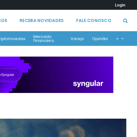
Login
MOS
RECEBA NOVIDADES
FALE CONOSCO
Mercado
riptomoedas
Varejo
Opinião
+
Financeiro