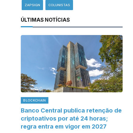
ZAPSIGN
COLUNISTAS
ÚLTIMAS NOTÍCIAS
BLOCKCHAIN
Banco Central publica retenção de
criptoativos por até 24 horas;
regra entra em vigor em 2027