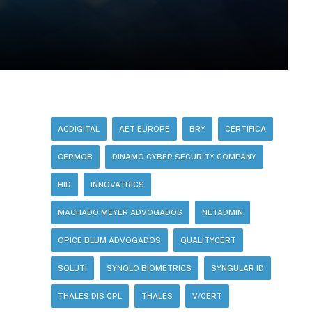
ACDIGITAL
AET EUROPE
BRY
CERTIFICA
CERMOB
DINAMO CYBER SECURITY COMPANY
HID
INNOVATRICS
MACHADO MEYER ADVOGADOS
NETADMIN
OPICE BLUM ADVOGADOS
QUALITYCERT
SOLUTI
SYNOLO BIOMETRICS
SYNGULAR ID
THALES DIS CPL
THALES
V/CERT