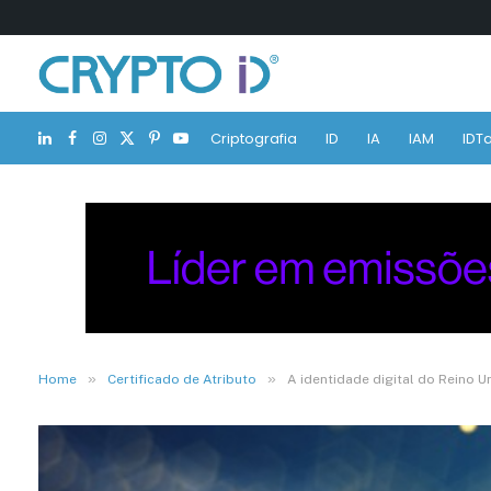
Criptografia
ID
IA
IAM
IDTa
LinkedIn
Facebook
Instagram
X
Pinterest
YouTube
(Twitter)
»
»
Home
Certificado de Atributo
A identidade digital do Reino U