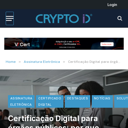
Login
»
»
Home
Assinatura Eletrônica
Certificação Digital para órgãos públicos: por que adotá-la? Ouça
ASSINATURA
CERTIFICADO
DESTAQUES
NOTÍCIAS
SOLUT
ELETRÔNICA
DIGITAL
Certificação Digital para
órgãos públicos: por que