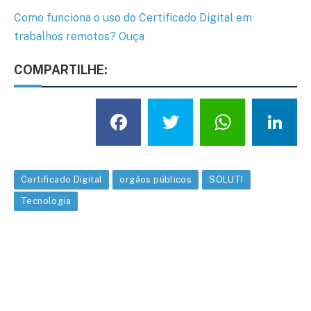
Como funciona o uso do Certificado Digital em
trabalhos remotos? Ouça
COMPARTILHE:
Facebook
Twitter
What
L
Certificado Digital
orgãos públicos
SOLUTI
Tecnologia