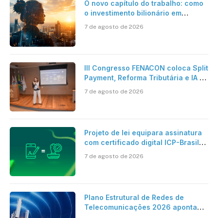
O novo capítulo do trabalho: como
o investimento bilionário em
pesquisa científica revela a
7 de agosto de 2026
verdadeira era da inteligência
artificial
III Congresso FENACON coloca Split
Payment, Reforma Tributária e IA no
centro dos debates
7 de agosto de 2026
Projeto de lei equipara assinatura
com certificado digital ICP-Brasil
ao reconhecimento de firma em
7 de agosto de 2026
cartório
Plano Estrutural de Redes de
Telecomunicações 2026 aponta
avanço da cobertura móvel, mas