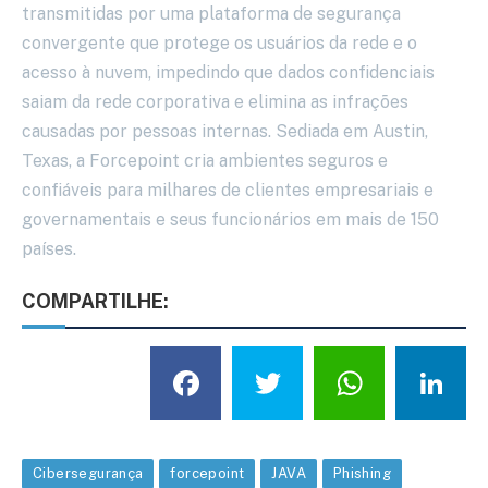
transmitidas por uma plataforma de segurança
convergente que protege os usuários da rede e o
acesso à nuvem, impedindo que dados confidenciais
saiam da rede corporativa e elimina as infrações
causadas por pessoas internas. Sediada em Austin,
Texas, a Forcepoint cria ambientes seguros e
confiáveis para milhares de clientes empresariais e
governamentais e seus funcionários em mais de 150
países.
COMPARTILHE:
Facebook
Twitter
What
L
Cibersegurança
forcepoint
JAVA
Phishing