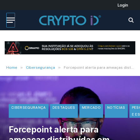
Login
»
»
Home
Cibersegurança
Forcepoint alerta para ameaças distribuídas em Java
CIBERSEGURANÇA
DESTAQUES
MERCADO
NOTÍCIAS
PES
E E
Forcepoint alerta para
ameaças distribuídas em