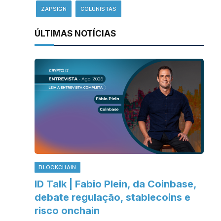
ZAPSIGN
COLUNISTAS
ÚLTIMAS NOTÍCIAS
BLOCKCHAIN
ID Talk | Fabio Plein, da Coinbase,
debate regulação, stablecoins e
risco onchain