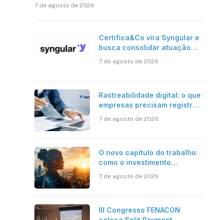
7 de agosto de 2026
Certifica&Co vira Syngular e
busca consolidar atuação
além da certificação digital
7 de agosto de 2026
Rastreabilidade digital: o que
empresas precisam registrar
em jornadas digitais?
7 de agosto de 2026
O novo capítulo do trabalho:
como o investimento
bilionário em pesquisa
7 de agosto de 2026
científica revela a
verdadeira era da
inteligência artificial
III Congresso FENACON
coloca Split Payment,