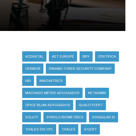
ACDIGITAL
AET EUROPE
BRY
CERTIFICA
CERMOB
DINAMO CYBER SECURITY COMPANY
HID
INNOVATRICS
MACHADO MEYER ADVOGADOS
NETADMIN
OPICE BLUM ADVOGADOS
QUALITYCERT
SOLUTI
SYNOLO BIOMETRICS
SYNGULAR ID
THALES DIS CPL
THALES
V/CERT