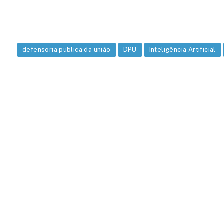
defensoria publica da união
DPU
Inteligência Artificial