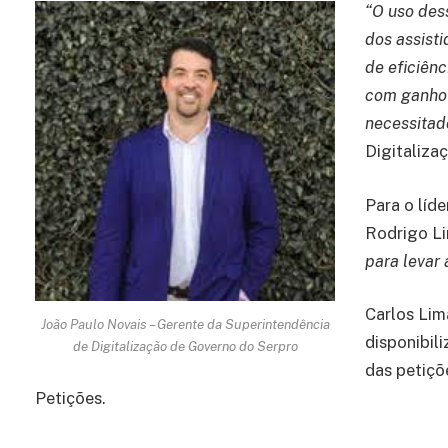
“O uso des
dos assist
de eficiên
com ganho 
necessitad
Digitaliza
Para o líde
Rodrigo L
para levar 
Carlos Lim
João Paulo Novais – Gerente da Superintendência
disponibil
de Digitalização de Governo do Serpro
das petiçõ
Petições.