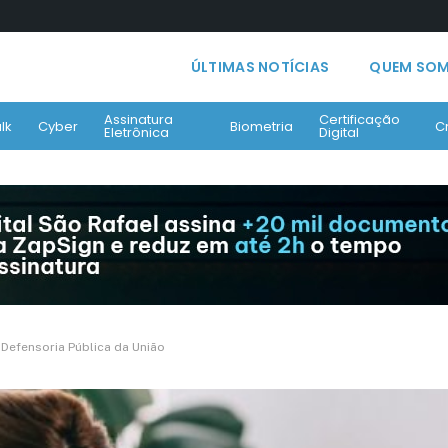
ÚLTIMAS NOTÍCIAS
QUEM SO
Assinatura
Certificação
lk
Cyber
Biometria
C
Eletrônica
Digital
a Defensoria Pública da União