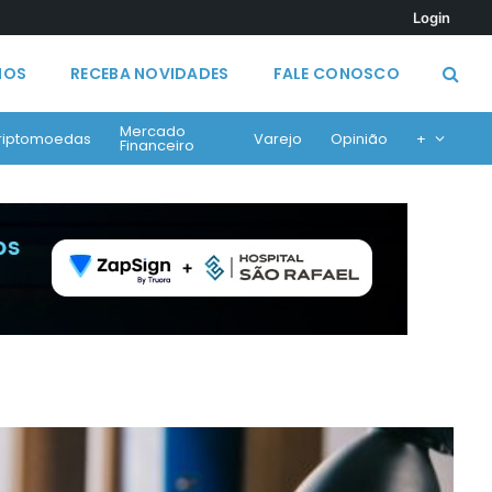
Login
MOS
RECEBA NOVIDADES
FALE CONOSCO
Mercado
riptomoedas
Varejo
Opinião
+
Financeiro