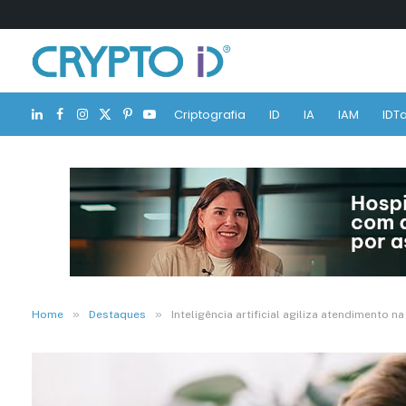
Criptografia
ID
IA
IAM
IDTa
LinkedIn
Facebook
Instagram
X
Pinterest
YouTube
(Twitter)
»
»
Home
Destaques
Inteligência artificial agiliza atendimento n