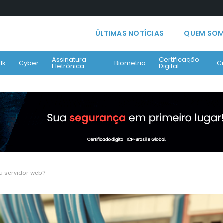
ÚLTIMAS NOTÍCIAS
QUEM SO
Assinatura
Certificação
lk
Cyber
Biometria
C
Eletrônica
Digital
u servidor web?