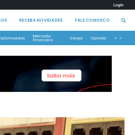
Login
MOS
RECEBA NOVIDADES
FALE CONOSCO
Mercado
riptomoedas
Varejo
Opinião
+
Financeiro