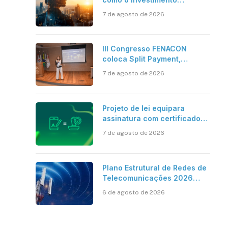
bilionário em pesquisa
7 de agosto de 2026
científica revela a
verdadeira era da
inteligência artificial
III Congresso FENACON
coloca Split Payment,
Reforma Tributária e IA no
7 de agosto de 2026
centro dos debates
Projeto de lei equipara
assinatura com certificado
digital ICP-Brasil ao
7 de agosto de 2026
reconhecimento de firma em
cartório
Plano Estrutural de Redes de
Telecomunicações 2026
aponta avanço da cobertura
6 de agosto de 2026
móvel, mas mantém desafio