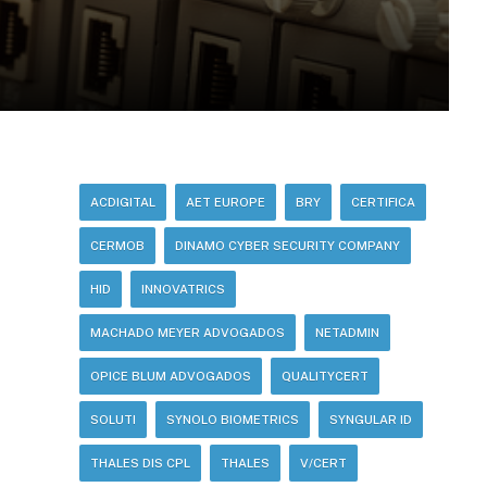
ACDIGITAL
AET EUROPE
BRY
CERTIFICA
CERMOB
DINAMO CYBER SECURITY COMPANY
HID
INNOVATRICS
MACHADO MEYER ADVOGADOS
NETADMIN
OPICE BLUM ADVOGADOS
QUALITYCERT
SOLUTI
SYNOLO BIOMETRICS
SYNGULAR ID
THALES DIS CPL
THALES
V/CERT