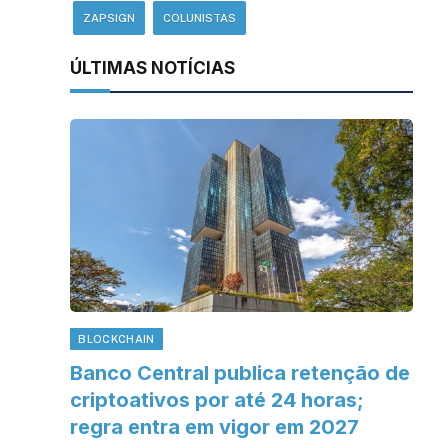
ZAPSIGN
COLUNISTAS
ÚLTIMAS NOTÍCIAS
BLOCKCHAIN
Banco Central publica retenção de
criptoativos por até 24 horas;
regra entra em vigor em 2027