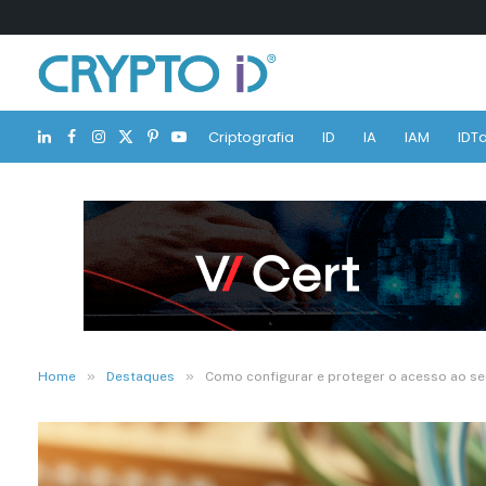
Criptografia
ID
IA
IAM
IDTa
LinkedIn
Facebook
Instagram
X
Pinterest
YouTube
(Twitter)
»
»
Home
Destaques
Como configurar e proteger o acesso ao se