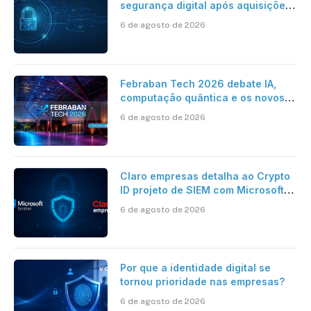
segurança digital após aquisições
da HST e Diazero
6 de agosto de 2026
Febraban Tech 2026 debate IA,
computação quântica e os novos
desafios da tecnologia bancária
6 de agosto de 2026
Claro empresas detalha ao Crypto
ID projeto de SIEM com Microsoft
Sentinel, IA e resposta
6 de agosto de 2026
automatizada
Por que a identidade digital se
tornou prioridade nas empresas?
6 de agosto de 2026