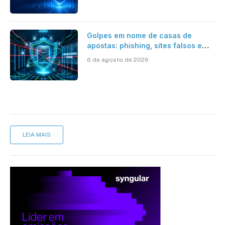
Golpes em nome de casas de
apostas: phishing, sites falsos e
como se proteger
6 de agosto de 2026
LEIA MAIS