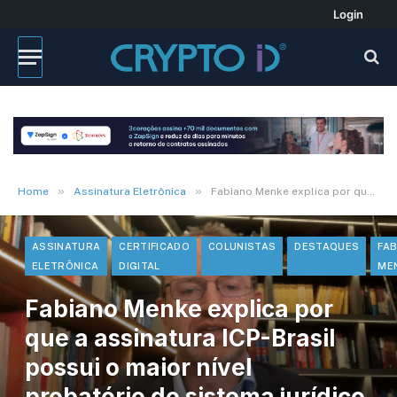
Login
»
»
Home
Assinatura Eletrônica
Fabiano Menke explica por que a assinatura ICP-Brasil possui o maior nível probatório do sistema jurídico brasileiro
ASSINATURA
CERTIFICADO
COLUNISTAS
DESTAQUES
FA
ELETRÔNICA
DIGITAL
ME
Fabiano Menke explica por
que a assinatura ICP-Brasil
possui o maior nível
probatório do sistema jurídico