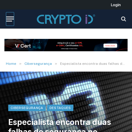
Login
»
»
Home
Cibersegurança
Especialista encontra duas falhas de segurança no Facebook
CIBERSEGURANÇA
DESTAQUES
Especialista encontra duas
falhas de segurança no