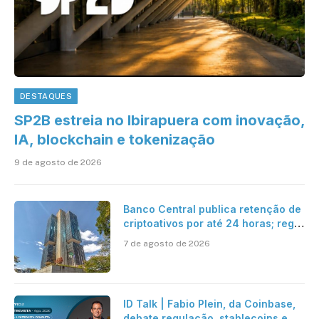
DESTAQUES
SP2B estreia no Ibirapuera com inovação,
IA, blockchain e tokenização
9 de agosto de 2026
Banco Central publica retenção de
criptoativos por até 24 horas; regra
entra em vigor em 2027
7 de agosto de 2026
ID Talk | Fabio Plein, da Coinbase,
debate regulação, stablecoins e