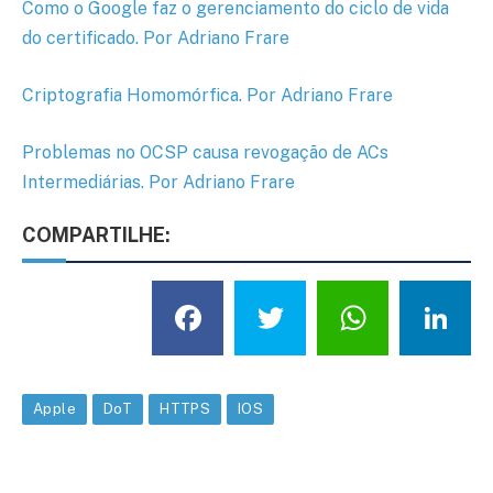
Como o Google faz o gerenciamento do ciclo de vida
do certificado. Por Adriano Frare
Criptografia Homomórfica. Por Adriano Frare
Problemas no OCSP causa revogação de ACs
Intermediárias. Por Adriano Frare
COMPARTILHE:
Facebook
Twitter
What
L
Apple
DoT
HTTPS
IOS