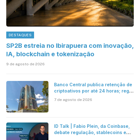
DESTAQUES
SP2B estreia no Ibirapuera com inovação,
IA, blockchain e tokenização
9 de agosto de 2026
Banco Central publica retenção de
criptoativos por até 24 horas; regra
entra em vigor em 2027
7 de agosto de 2026
ID Talk | Fabio Plein, da Coinbase,
debate regulação, stablecoins e
risco onchain