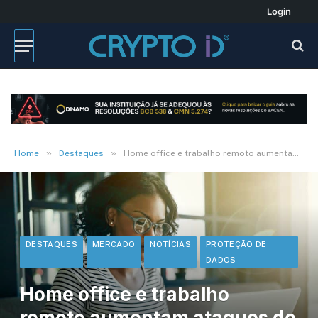
Login
»
»
Home
Destaques
Home office e trabalho remoto aumentam ataques de sequestro de dados
DESTAQUES
MERCADO
NOTÍCIAS
PROTEÇÃO DE
DADOS
Home office e trabalho
remoto aumentam ataques de