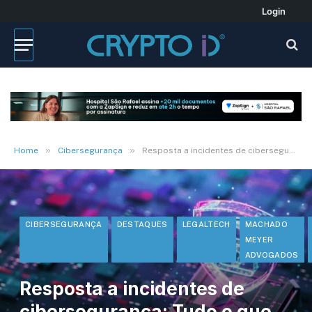
Login
»
»
Home
Cibersegurança
Resposta a incidentes de cibersegurança: Tudo o que você precisa saber
CIBERSEGURANÇA
DESTAQUES
LEGALTECH
MACHADO
MEYER
ADVOGADOS
Resposta a incidentes de
cibersegurança: Tudo o que