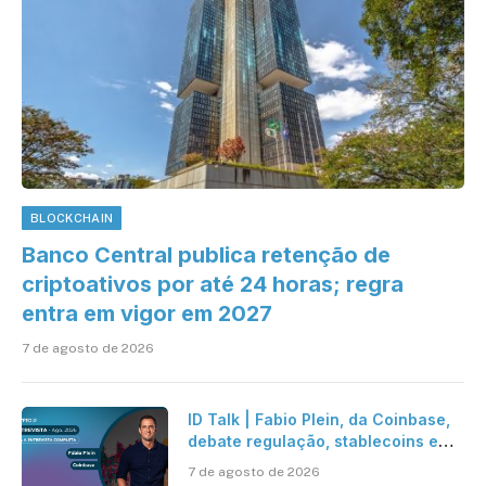
BLOCKCHAIN
Banco Central publica retenção de
criptoativos por até 24 horas; regra
entra em vigor em 2027
7 de agosto de 2026
ID Talk | Fabio Plein, da Coinbase,
debate regulação, stablecoins e
risco onchain
7 de agosto de 2026