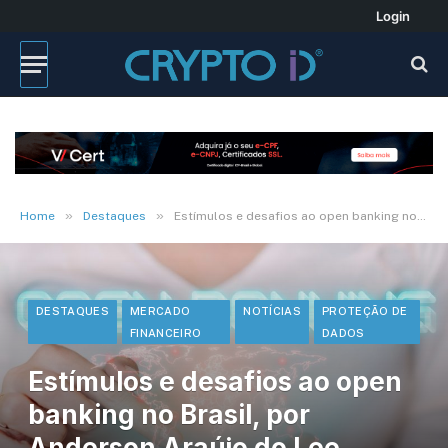
Login
»
»
Home
Destaques
Estímulos e desafios ao open banking no Brasil, por Anderson Araújo do Lee, Brock, Camargo Advogados
DESTAQUES
MERCADO
NOTÍCIAS
PROTEÇÃO DE
FINANCEIRO
DADOS
Estímulos e desafios ao open
banking no Brasil, por
Anderson Araújo do Lee,