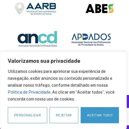
Valorizamos sua privacidade
Utilizamos cookies para aprimorar sua experiência de
navegação, exibir anúncios ou conteúdo personalizado e
analisar nosso tráfego, conforme detalhado em nossa
Política de Privacidade
. Ao clicar em “Aceitar todos”, você
concorda com nosso uso de cookies.
Produzido por: Insania
© 2014
CryptoID
. Todos os direitos reservados.
PERSONALIZAR
REJEITAR
ACEITAR TUDO
LinkedIn
Facebook
Instagram
X
Pinteres
YouT
(Twitter)