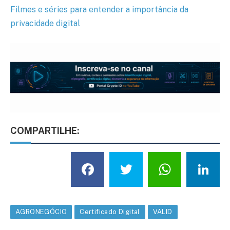
Filmes e séries para entender a importância da
privacidade digital
COMPARTILHE:
Facebook
Twitter
What
L
AGRONEGÓCIO
Certificado Digital
VALID