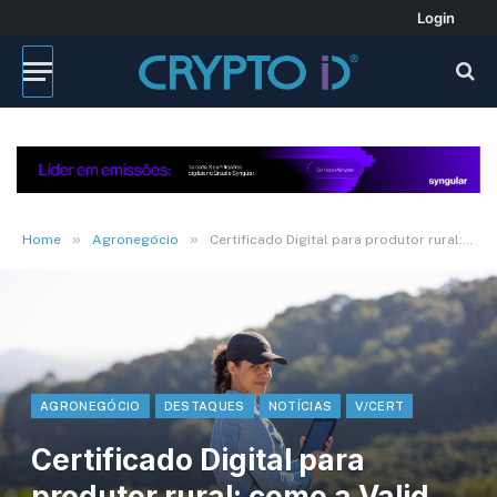
Login
»
»
Home
Agronegócio
Certificado Digital para produtor rural: como a Valid pode ajudá-lo?
AGRONEGÓCIO
DESTAQUES
NOTÍCIAS
V/CERT
Certificado Digital para
produtor rural: como a Valid