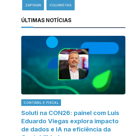
ZAPSIGN
COLUNISTAS
ÚLTIMAS NOTÍCIAS
CONTÁBIL E FISCAL
Soluti na CON26: painel com Luís
Eduardo Viegas explora impacto
de dados e IA na eficiência da