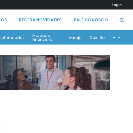
Login
MOS
RECEBA NOVIDADES
FALE CONOSCO
Mercado
riptomoedas
Varejo
Opinião
+
Financeiro