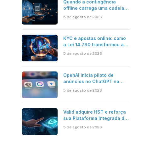
Quando a contingência
offline carrega uma cadeia
de confiança
5 de agosto de 2026
KYC e apostas online: como
a Lei 14.790 transformou a
verificação de identidade no
5 de agosto de 2026
mercado brasileiro
OpenAI inicia piloto de
anúncios no ChatGPT no
Brasil
5 de agosto de 2026
Valid adquire HST e reforça
sua Plataforma Integrada de
Segurança Digital
5 de agosto de 2026