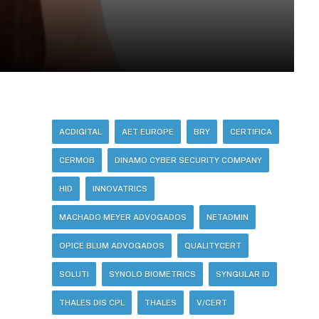
ACDIGITAL
AET EUROPE
BRY
CERTIFICA
CERMOB
DINAMO CYBER SECURITY COMPANY
HID
INNOVATRICS
MACHADO MEYER ADVOGADOS
NETADMIN
OPICE BLUM ADVOGADOS
QUALITYCERT
SOLUTI
SYNOLO BIOMETRICS
SYNGULAR ID
THALES DIS CPL
THALES
V/CERT