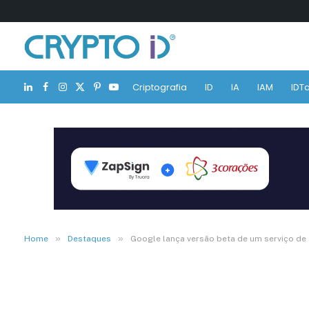
Criptografia
ID
IA
IAM
IDTa
LinkedIn
Facebook
Instagram
X
Pinterest
YouTube
(Twitter)
»
»
Home
Destaques
Google lança versão beta de um serviço de a