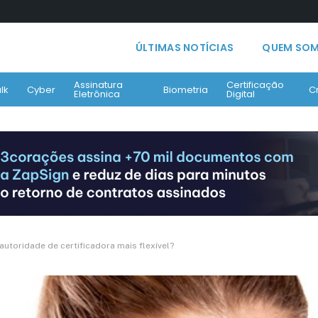
ÚLTIMAS NOTÍCIAS
QUEM SO
Assinatura
Certificação
lk
Cyber
Biometria
C
Eletrônica
Digital
utoridade de certificadora mais flexível?